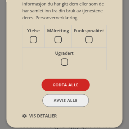
informasjon du har gitt dem eller som de
har samlet inn fra din bruk av tjenestene
deres.
Personvernerklæring
Tele- og datainstallasjoner
Ytelse
Målretting
Funksjonalitet
Sørg for velfungerende tele- og datainstallasjoner
Ugradert
Termografering
Finn skjulte elektriske feil med termografering
GODTA ALLE
AVVIS ALLE
Utebelysning
VIS DETALJER
God utebelysning for hyggeligere uterom