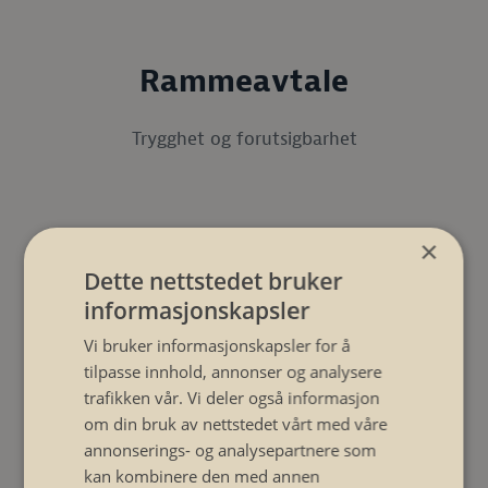
Rammeavtale
Trygghet og forutsigbarhet
Sikringsskap
×
Dette nettstedet bruker
For store og små bygg
informasjonskapsler
Vi bruker informasjonskapsler for å
tilpasse innhold, annonser og analysere
trafikken vår. Vi deler også informasjon
Smarthus
om din bruk av nettstedet vårt med våre
annonserings- og analysepartnere som
Lev bedre og billigere med smarthus
kan kombinere den med annen