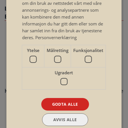
om din bruk av nettstedet vårt med våre
Les mer om kriteriene for tilskudd fra
annonserings- og analysepartnere som
Enova
kan kombinere den med annen
informasjon du har gitt dem eller som de
har samlet inn fra din bruk av tjenestene
deres.
Personvernerklæring
Ytelse
Målretting
Funksjonalitet
Lyst til å vite mer om smarte
Ugradert
strømløsninger?
Kontakt oss, og vi finner ut hva som kan passe
din bolig og dine behov.
GODTA ALLE
AVVIS ALLE
Vis kontaktskjema